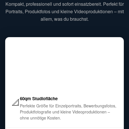
Kompakt, professionell und sofort einsatzbereit. Perfekt für
Portraits, Produktfotos und kleine Videoproduktionen – mit
allem, was du brauchst.
Kleines Fotostudio Hannover –
60qm
Licht, Hintergründe und Beratung inklusive – ab 75
€/Stunde.
60qm Studiofläche
📐
Perfekte Größe für Einzelportraits, Bewerbungsfotos,
Produktfotografie und kleine Videoproduktionen –
ohne unnötige Kosten.