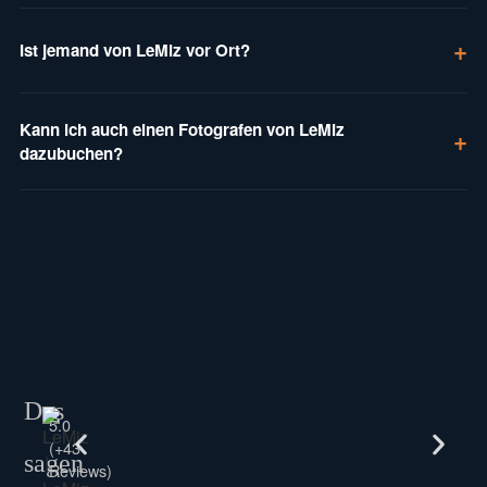
Ist jemand von LeMiz vor Ort?
Kann ich auch einen Fotografen von LeMiz
dazubuchen?
Das
5.0
(+43
sagen
Reviews)