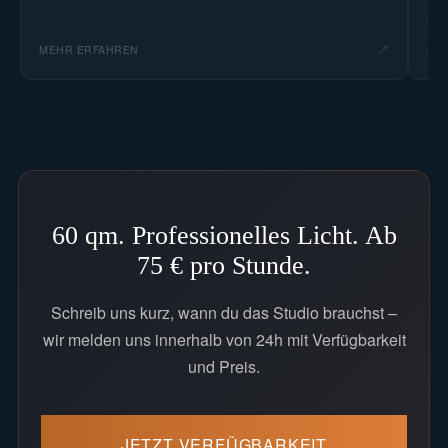
auc
↗
MEHR ERFAHREN
ME
60 qm. Professionelles Licht. Ab
75 € pro Stunde.
Schreib uns kurz, wann du das Studio brauchst –
wir melden uns innerhalb von 24h mit Verfügbarkeit
und Preis.
JETZT VERFÜGBARKEIT