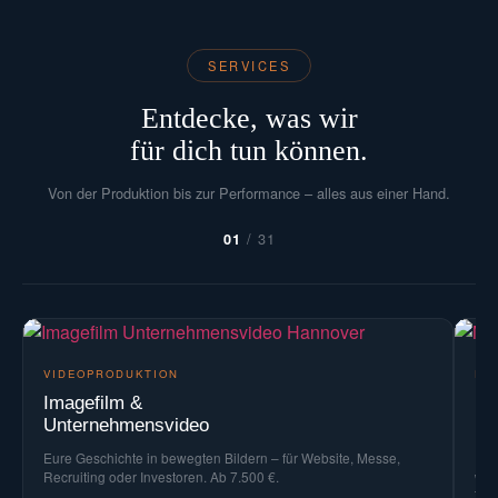
SERVICES
Entdecke, was wir
für dich tun können.
Von der Produktion bis zur Performance – alles aus einer Hand.
/
31
01
VIDEOPRODUKTION
FO
Imagefilm &
Me
Unternehmensvideo
Ev
Eure Geschichte in bewegten Bildern – für Website, Messe,
Dei
Recruiting oder Investoren. Ab 7.500 €.
wir
Tag